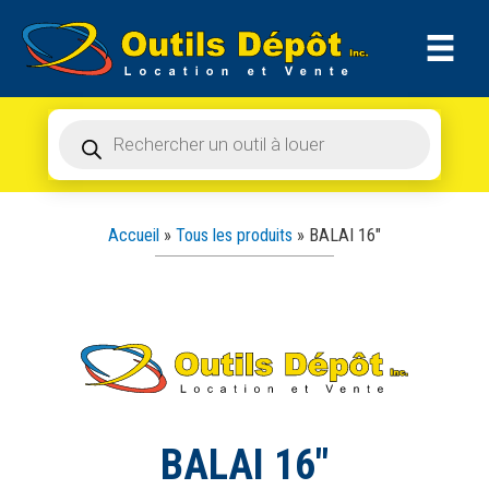
Recherche
Aller
de
produits
au
contenu
Recherche
de
produits
Accueil
»
Tous les produits
»
BALAI 16″
BALAI 16″