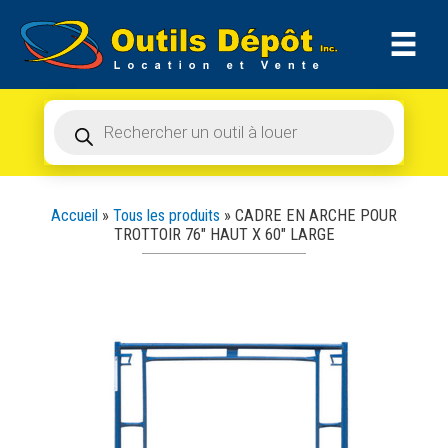
Recherche
Aller
de
produits
au
contenu
Recherche
de
produits
Accueil
»
Tous les produits
»
CADRE EN ARCHE POUR
TROTTOIR 76″ HAUT X 60″ LARGE