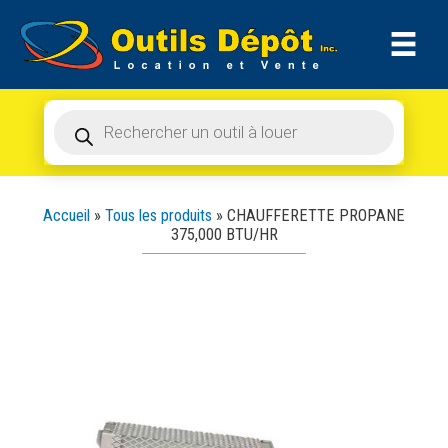
Recherche
Aller
de
produits
au
contenu
Recherche
de
produits
Accueil
»
Tous les produits
»
CHAUFFERETTE PROPANE
375,000 BTU/HR