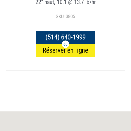
22″ haut, 10.1 @ 13.7 lb/hr
SKU: 3805
(514) 640-1999
ou
Réserver en ligne