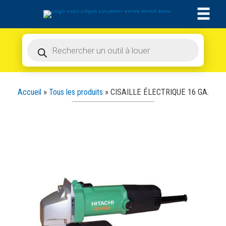
Aller
au
contenu
Recherche
de
produits
Accueil
»
Tous les produits
»
CISAILLE ÉLECTRIQUE 16 GA.