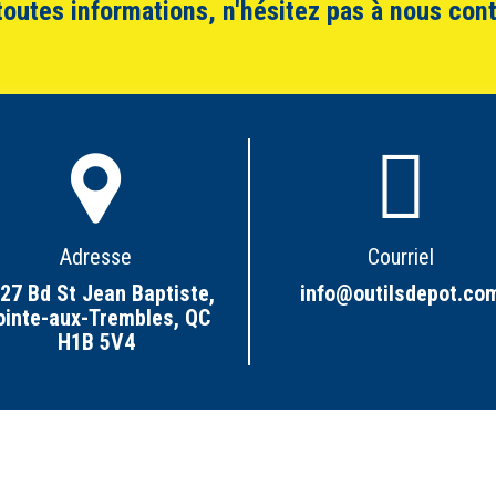
toutes informations, n'hésitez pas à nous cont
Adresse
Courriel
27 Bd St Jean Baptiste,
info@outilsdepot.co
ointe-aux-Trembles, QC
H1B 5V4