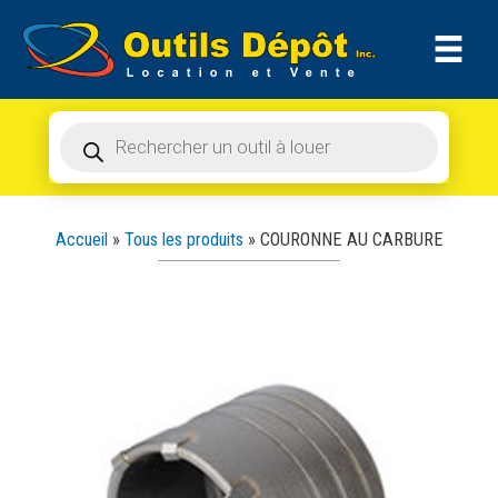
Recherche
Aller
de
produits
au
contenu
Recherche
de
produits
Accueil
»
Tous les produits
»
COURONNE AU CARBURE