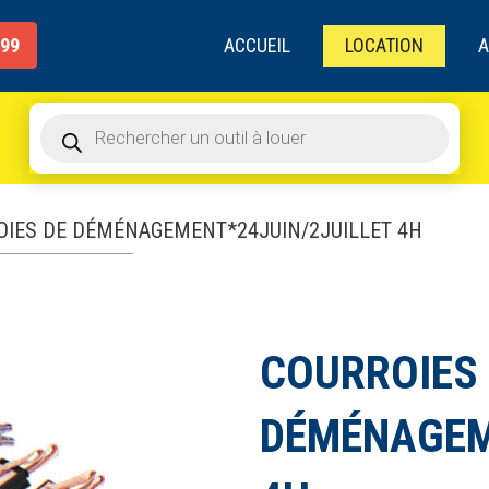
de
produits
ACCUEIL
LOCATION
A
999
Recherche
de
produits
OIES DE DÉMÉNAGEMENT*24JUIN/2JUILLET 4H
COURROIES
DÉMÉNAGEM