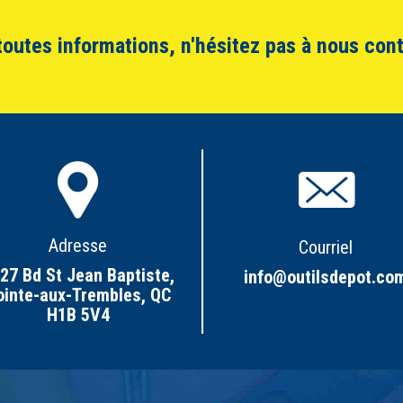
toutes informations, n'hésitez pas à nous cont
Adresse
Courriel
27 Bd St Jean Baptiste,
info@outilsdepot.co
ointe-aux-Trembles, QC
H1B 5V4