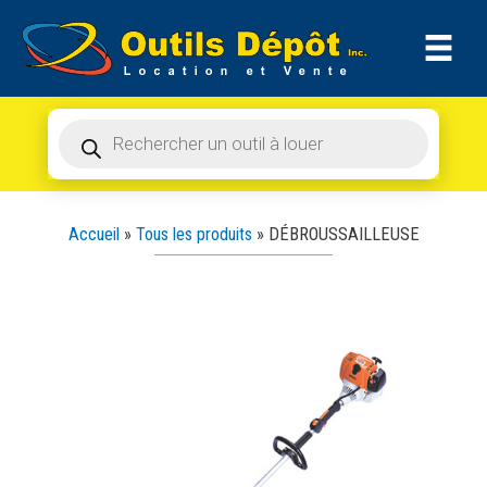
Recherche
Aller
de
produits
au
contenu
Recherche
de
produits
Accueil
»
Tous les produits
»
DÉBROUSSAILLEUSE