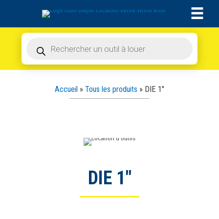
Aller
au
contenu
Recherche
de
produits
Accueil
»
Tous les produits
»
DIE 1″
DIE 1″