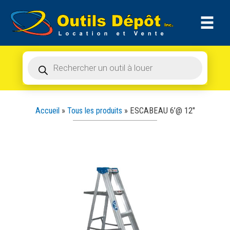
Recherche
Aller
de
produits
au
contenu
Recherche
de
produits
Accueil
»
Tous les produits
»
ESCABEAU 6’@ 12″