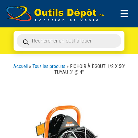
Recherche
Aller
de
produits
au
contenu
Recherche
de
produits
Accueil
»
Tous les produits
»
FICHOIR À ÈGOUT 1/2 X 50′
TUYAU 3″ @ 4″