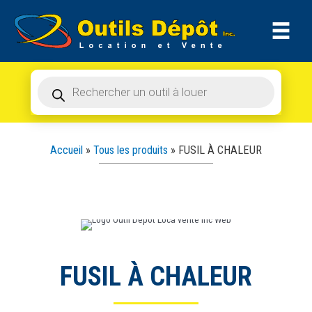
Recherche
Aller
de
produits
au
contenu
Recherche
de
produits
Accueil
»
Tous les produits
»
FUSIL À CHALEUR
FUSIL À CHALEUR