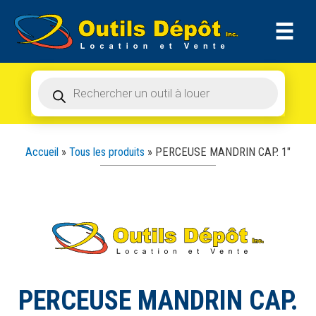
Recherche
Aller
de
produits
au
contenu
Recherche
de
produits
Accueil
»
Tous les produits
»
PERCEUSE MANDRIN CAP. 1″
PERCEUSE MANDRIN CAP.