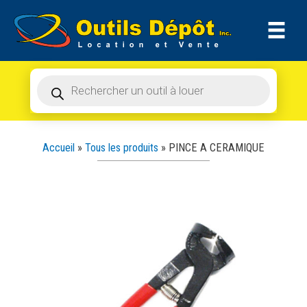
Recherche
Aller
de
produits
au
contenu
Recherche
de
produits
Accueil
»
Tous les produits
»
PINCE A CERAMIQUE