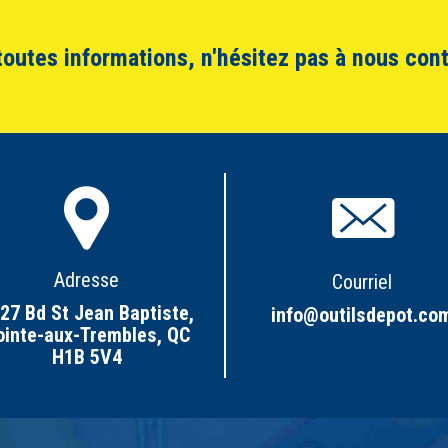
toutes informations, n'hésitez pas à nous cont
Adresse
Courriel
27 Bd St Jean Baptiste,
info@outilsdepot.co
ointe-aux-Trembles, QC
H1B 5V4