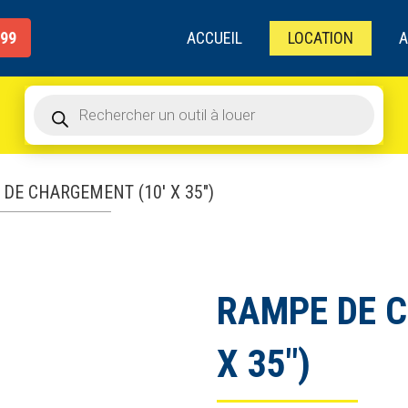
de
produits
ACCUEIL
LOCATION
A
999
Recherche
de
produits
DE CHARGEMENT (10′ X 35″)
RAMPE DE C
X 35″)