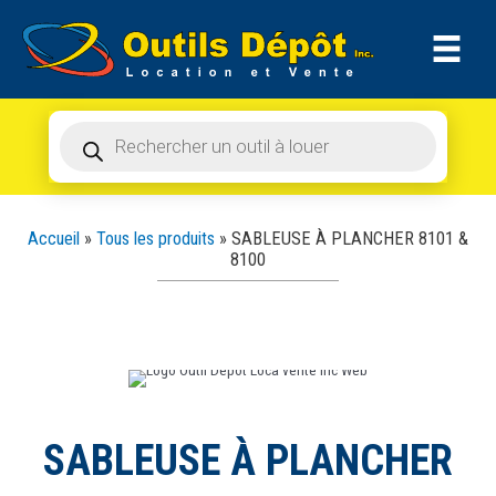
Recherche
Aller
de
produits
au
contenu
Recherche
de
produits
Accueil
»
Tous les produits
»
SABLEUSE À PLANCHER 8101 &
8100
SABLEUSE À PLANCHER