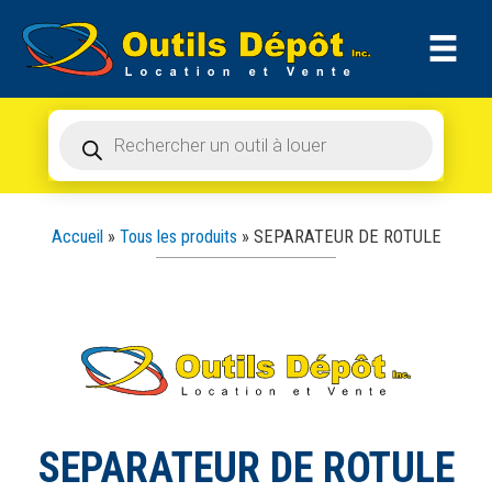
Recherche
Aller
de
produits
au
contenu
Recherche
de
produits
Accueil
»
Tous les produits
»
SEPARATEUR DE ROTULE
SEPARATEUR DE ROTULE