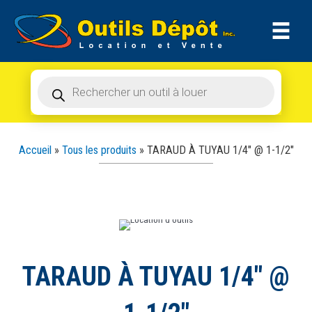
Recherche
Aller
de
produits
au
contenu
Recherche
de
produits
Accueil
»
Tous les produits
»
TARAUD À TUYAU 1/4″ @ 1-1/2″
TARAUD À TUYAU 1/4″ @