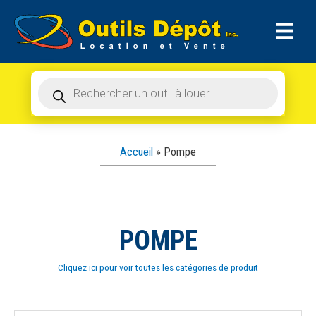
Recherche
Aller
de
produits
au
contenu
Recherche
de
produits
Accueil
»
Pompe
POMPE
Cliquez ici pour voir toutes les catégories de produit