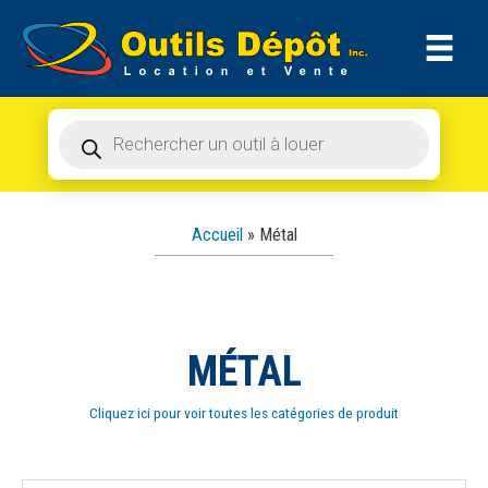
Recherche
Aller
de
produits
au
contenu
Recherche
de
produits
Accueil
»
Métal
MÉTAL
Cliquez ici pour voir toutes les catégories de produit